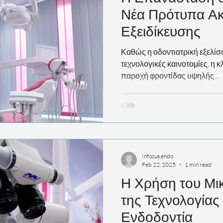
Νέα Πρότυπα Ακρ
Εξειδίκευσης
Καθώς η οδοντιατρική εξελίσ
τεχνολογικές καινοτομίες, η κλ
παροχή φροντίδας υψηλής...
Infocus.endo
Feb 22, 2025
1 min read
Η Χρήση του Μι
της Τεχνολογίας
Ενδοδοντία