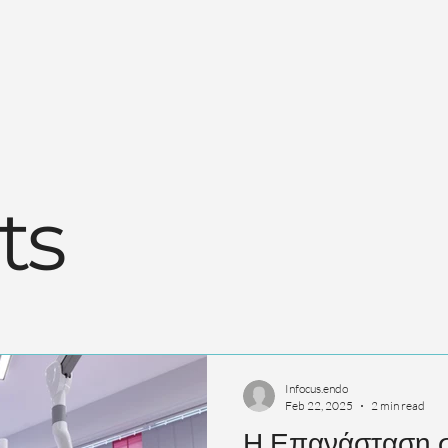
ts
Infocus.endo
Feb 22, 2025
2 min read
Η Επανάσταση σ