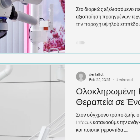
Στο διαρκώς εξελισσόμενο πεδ
αξιοποίηση προηγμένων τεχνο
την παροχή υψηλού επιπέδου.
dentalfut
Feb 22, 2025
1 min read
Ολοκληρωμένη 
Θεραπεία σε Έν
Στον σύγχρονο τρόπο ζωής ο 
Infocus κατανοούμε την ανάγ
και ποιοτική φροντίδα ,...